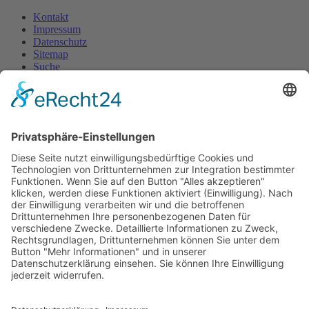
Kontakt
Impressum
Datenschutz
Sitemap
Suche
Designed by
| ©
2026 GOT mbH Jena
Gesellschaft für Oberflächentechnik mbH
Konrad-Zuse-Straße 4
07745 Jena
Telefon
0 3641 / 288 30