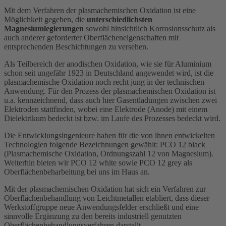
Mit dem Verfahren der plasmachemischen Oxidation ist eine
Möglichkeit gegeben, die
unterschiedlichsten
Magnesiumlegierungen
sowohl hinsichtlich Korrosionsschutz als
auch anderer geforderter Oberflächeneigenschaften mit
entsprechenden Beschichtungen zu versehen.
Als Teilbereich der anodischen Oxidation, wie sie für Aluminium
schon seit ungefähr 1923 in Deutschland angewendet wird, ist die
plasmachemische Oxidation noch recht jung in der technischen
Anwendung. Für den Prozess der plasmachemischen Oxidation ist
u.a. kennzeichnend, dass auch hier Gasentladungen zwischen zwei
Elektroden stattfinden, wobei eine Elektrode (Anode) mit einem
Dielektrikum bedeckt ist bzw. im Laufe des Prozesses bedeckt wird.
Die Entwicklungsingenieure haben für die von ihnen entwickelten
Technologien folgende Bezeichnungen gewählt: PCO 12 black
(Plasmachemische Oxidation, Ordnungszahl 12 von Magnesium).
Weiterhin bieten wir PCO 12 white sowie PCO 12 grey als
Oberflächenbeharbeitung bei uns im Haus an.
Mit der plasmachemischen Oxidation hat sich ein Verfahren zur
Oberflächenbehandlung von Leichtmetallen etabliert, dass dieser
Werkstoffgruppe neue Anwendungsfelder erschließt und eine
sinnvolle Ergänzung zu den bereits industriell genutzten
Oberflächenbehandlungsverfahren darstellt.