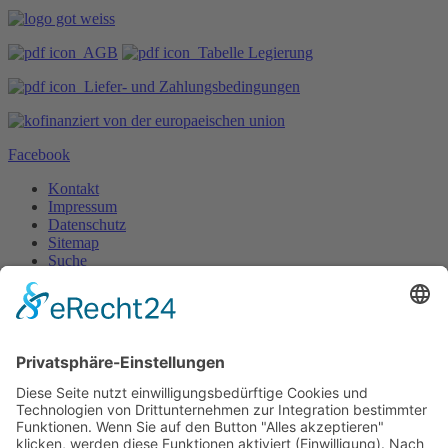
AGB
Tabelle Legierung
Liefer- und Zahlungsbedingungen
Facebook
Kontakt
Impressum
Datenschutz
Sitemap
Suche
Designed by
| ©
2026 GOT mbH Jena
Gesellschaft für Oberflächentechnik mbH