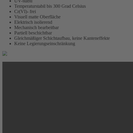
UV-stabil
Temperaturstabil bis 300 Grad Celsius
Cr(VI)- frei
Visuell matte Oberfläche
Elektrisch isolierend
Mechanisch bearbeitbar
Partiell beschichtbar
Gleichmäßiger Schichtaufbau, keine Kanteneffekte
Keine Legierungseinschränkung